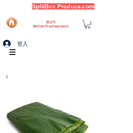
SplitBox Produce.com
微信号
WeChat ID:petraproduce
登入