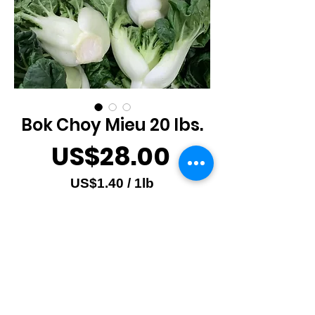
Bok Choy Mieu 20 lbs.
價
US$28.00
格
US$1.40
/
1lb
每
數量
*
1
磅
之
價
格
新增至購物車
為
US$1.40