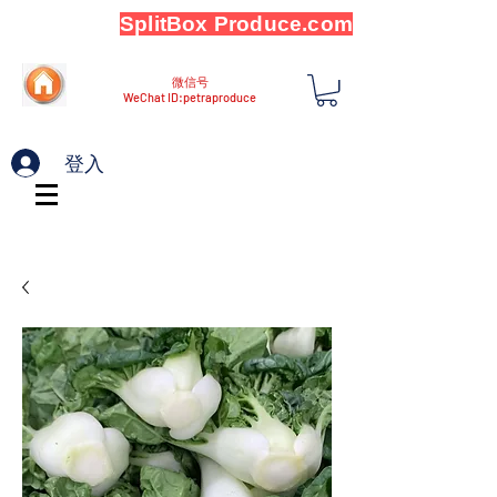
SplitBox Produce.com
微信号
WeChat ID:petraproduce
登入