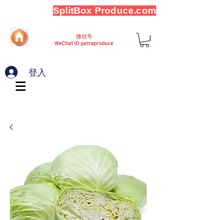
SplitBox Produce.com
微信号
WeChat ID:petraproduce
登入