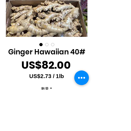
Ginger Hawaiian 40#
價
US$82.00
格
US$2.73
/
1lb
每
數量
*
1
磅
之
價
格
新增至購物車
為
US$2.73