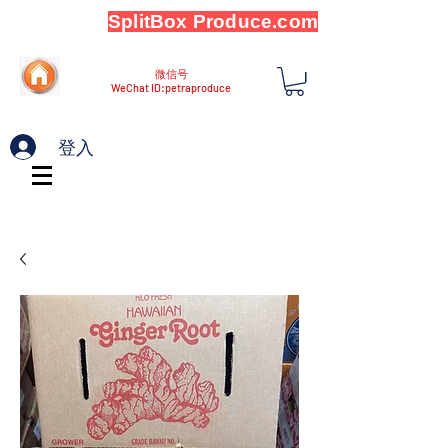
SplitBox Produce.com
微信号
WeChat ID:petraproduce
登入