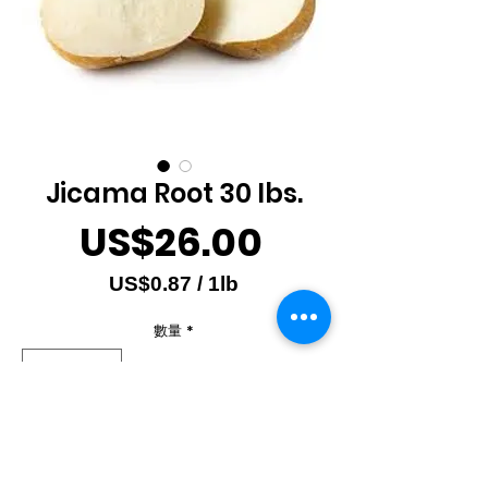
Jicama Root 30 lbs.
價
US$26.00
格
US$0.87
/
1lb
每
數量
*
1
磅
之
價
無庫存
格
為
在恢復供應時通知我
US$0.87