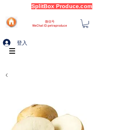
SplitBox Produce.com
微信号
WeChat ID:petraproduce
登入