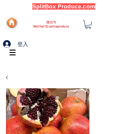
SplitBox Produce.com
微信号
WeChat ID:petraproduce
登入