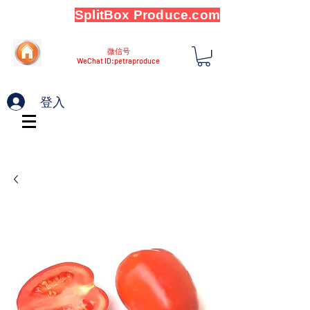
SplitBox Produce.com
微信号
WeChat ID:petraproduce
登入